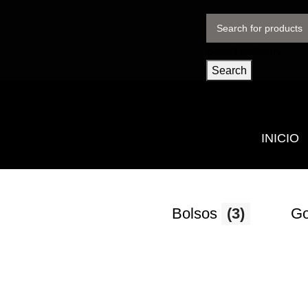
Select category
Search
INICIO
Bolsos
(3)
Go