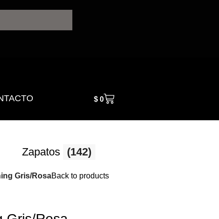
NTACTO
$
0
Zapatos
(142)
ng Gris/Rosa
Back to products
 Gris/Rosa