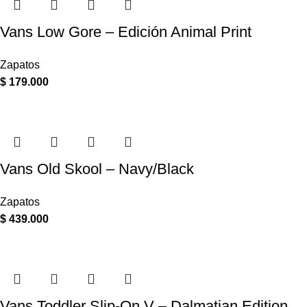
Vans Low Gore – Edición Animal Print
Zapatos
$
179.000
Vans Old Skool – Navy/Black
Zapatos
$
439.000
Vans Toddler Slip-On V – Dalmatian Edition