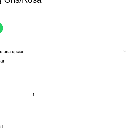
ar
st