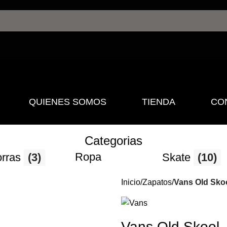
QUIENES SOMOS
TIENDA
CO
Categorias
Ropa
rras
(3)
Skate
(10)
Inicio
Zapatos
Vans Old Skoo
Vans Old Skool –