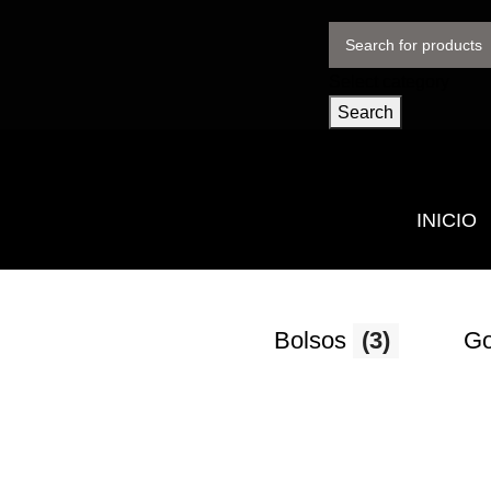
Select category
Search
INICIO
Bolsos
(3)
Go