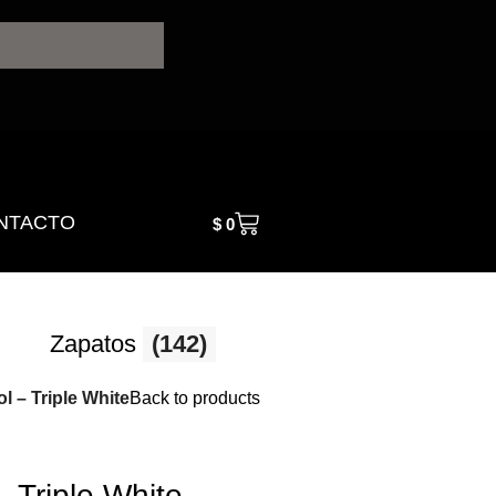
NTACTO
$
0
Zapatos
(142)
l – Triple White
Back to products
 Triple White