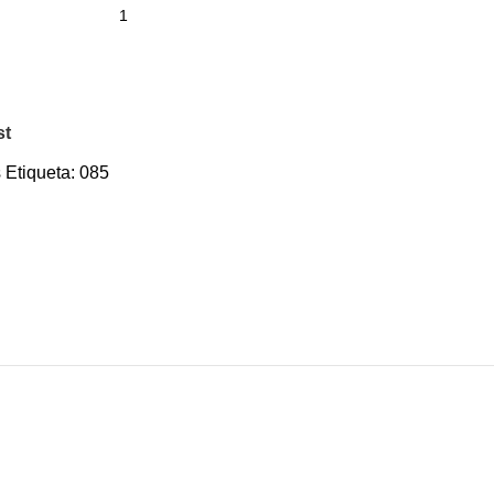
st
s
Etiqueta:
085