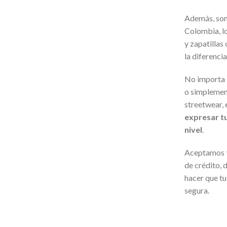
Además, so
Colombia, lo
y zapatillas
la diferencia
No importa s
o simplemen
streetwear,
expresar tu
nivel
.
Aceptamos
de crédito,
hacer que tu
segura.