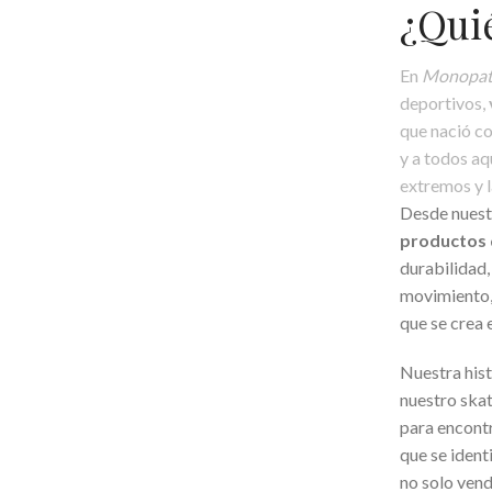
¿Qui
En
Monopat
deportivos,
que nació co
y a todos aq
extremos y l
Desde nuest
productos d
durabilidad,
movimiento, 
que se crea e
Nuestra hist
nuestro skat
para encontr
que se ident
no solo ven