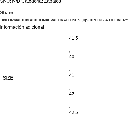
SKU:
N/D
Categoría:
Zapatos
Share:
INFORMACIÓN ADICIONAL
VALORACIONES (0)
SHIPPING & DELIVERY
Información adicional
41.5
,
40
,
41
SIZE
,
42
,
42.5