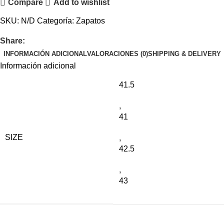
Compare
Add to wishlist
SKU:
N/D
Categoría:
Zapatos
Share:
INFORMACIÓN ADICIONAL
VALORACIONES (0)
SHIPPING & DELIVERY
Información adicional
41.5
,
41
SIZE
,
42.5
,
43