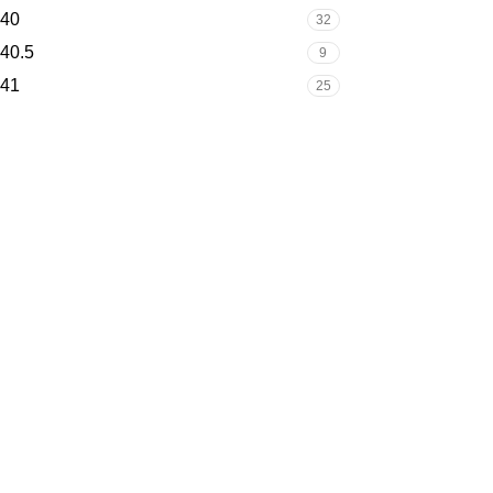
40
32
40.5
9
41
25
42
31
42.5
14
43
12
43.5
2
44
10
44.5
4
45
3
Desarrollado por Digital Space
2025
Shop